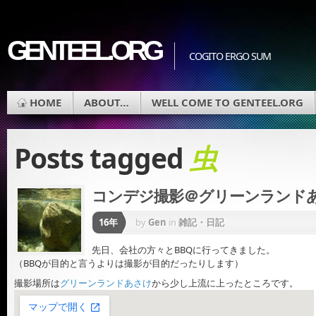
GENTEEL.ORG
COGITO ERGO SUM
HOME
ABOUT…
WELL COME TO GENTEEL.ORG
Posts tagged
虫
コンデジ撮影＠グリーンランド
16年
by
Gen
in
雑記・日記
先日、会社の方々とBBQに行ってきました。
（BBQが目的と言うよりは撮影が目的だったりします）
撮影場所は
グリーンランドあさけ
から少し上流に上ったところです。