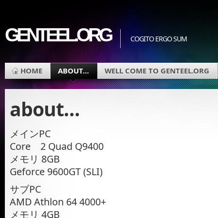
GENTEEL.ORG
COGITO ERGO SUM
HOME
ABOUT…
WELL COME TO GENTEEL.ORG
about…
メインPC
Core 2 Quad Q9400
メモリ 8GB
Geforce 9600GT (SLI)
サブPC
AMD Athlon 64 4000+
メモリ 4GB