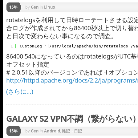
15年
by
Gen
in
Linux
rotatelogsを利用して日時ローテートさせる
合ログが作成されてから86400秒以上で切り替
と日次で変わらない事になるので調査。
1
CustomLog "|/usr/local/apache/bin/rotatelogs /va
86400 540になっているのはrotatelogsがU
オフセット指定
# 2.0.51以降のバージョンであれば -l オプ
http://httpd.apache.org/docs/2.2/ja/programs/
(さらに…)
GALAXY S2 VPN不調（繋がらない
15年
by
Gen
in
Android
,
雑記・日記