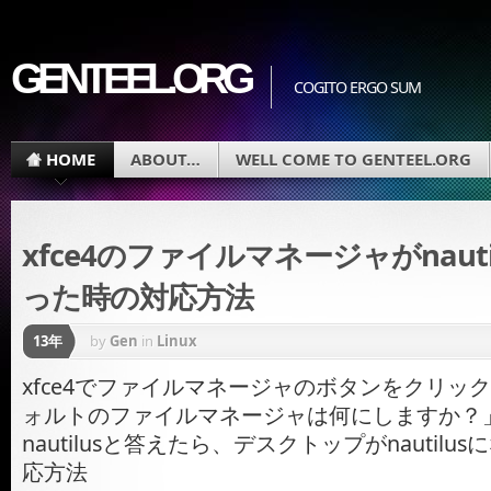
GENTEEL.ORG
COGITO ERGO SUM
HOME
ABOUT…
WELL COME TO GENTEEL.ORG
xfce4のファイルマネージャがnaut
った時の対応方法
13年
by
Gen
in
Linux
xfce4でファイルマネージャのボタンをクリッ
ォルトのファイルマネージャは何にしますか？
nautilusと答えたら、デスクトップがnautil
応方法