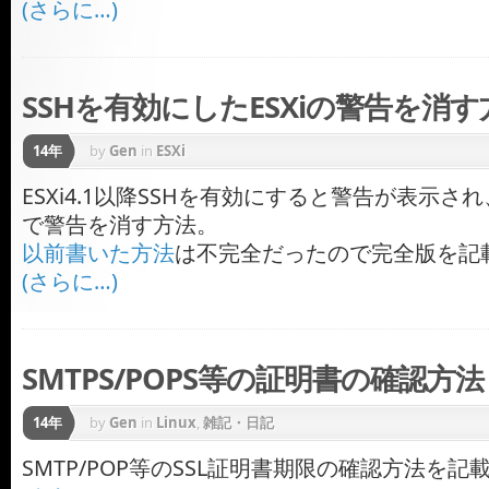
(さらに…)
SSHを有効にしたESXiの警告を消す
14年
by
Gen
in
ESXi
ESXi4.1以降SSHを有効にすると警告が表示
で警告を消す方法。
以前書いた方法
は不完全だったので完全版を記
(さらに…)
SMTPS/POPS等の証明書の確認方
14年
by
Gen
in
Linux
,
雑記・日記
SMTP/POP等のSSL証明書期限の確認方法を記