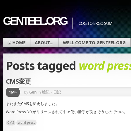
GENTEEL.ORG
COGITO ERGO SUM
HOME
ABOUT…
WELL COME TO GENTEEL.ORG
Posts tagged
word pres
CMS変更
16年
by
Gen
in
雑記・日記
またまたCMSを変更しました。
Word Press 3.0 がリリースされて中々使い勝手が良さそうなのでつい。
CMS
word press